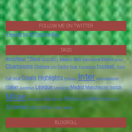
FOLLOW ME ON TWITTER
Tweets by @TheInterFan
TAGS
*Serie
#InterMilan
Bale
Barcelona
Bayern
against
2011
2010
boss
Champions
football.
Chelsea
Derby
final.
City
Fiorentina
from
Inter
Goals
Highlights
goal
Full
Hotspur
Internazionale
League
Italian
Madrid
Manchester
match
Juventus
Leonardo
Milan
Real
Schalke
Munich
Spurs
Mourinho
over
Roma
this
Tottenham
UNITED
UEFA
video
World
BLOGROLL