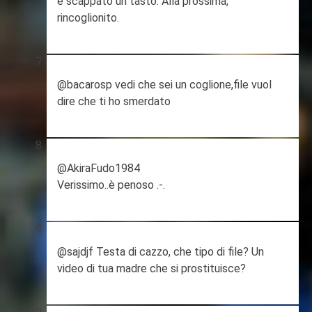
è scappato un tasto. Alla prossima,
rincoglionito.
@bacarosp vedi che sei un coglione,file vuol
dire che ti ho smerdato
@AkiraFudo1984
Verissimo..è penoso .-.
@sajdjf Testa di cazzo, che tipo di file? Un
video di tua madre che si prostituisce?