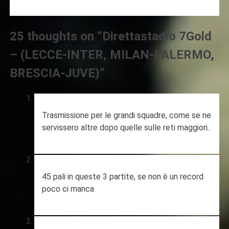
25 thoughts on “
Direttastadio 7Gold
– (LECCE-INTER, MILAN-PALERMO,
BRESCIA-JUVE)
”
Trasmissione per le grandi squadre, come se ne
servissero altre dopo quelle sulle reti maggiori..
45 pali in queste 3 partite, se non è un record
poco ci manca