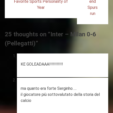
Favorite Sports Personality of
end
Year
Spurs
run
25 thoughts on “
Inter – Milan 0-6
(Pellegatti)
”
KE GOLEADAAA!!!!!!!!!!!
ma quanto era forte Serginho…..
il giocatore più sottovalutato della storia del
calcio