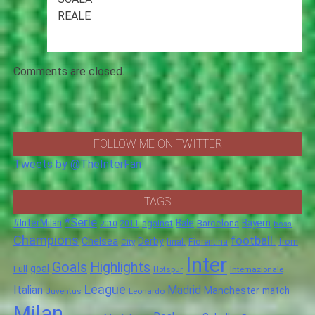
REALE
Comments are closed.
FOLLOW ME ON TWITTER
Tweets by @TheInterFan
TAGS
*Serie
#InterMilan
Bale
Barcelona
Bayern
against
2011
2010
boss
Champions
football.
Chelsea
Derby
final.
City
Fiorentina
from
Inter
Goals
Highlights
goal
Full
Hotspur
Internazionale
League
Italian
Madrid
Manchester
match
Juventus
Leonardo
Milan